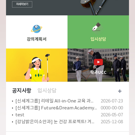
자세히보기
강의계획서
입시상담
학과UCC
공지사항
입시상담
[신세계그룹] 리테일 All-in-One 교육 과정 2기 모집
2026-07-23
[신세계그룹] Future&Dream Academy 모집
0000-00-00
test
2026-05-07
[강남밝은미소안과] 눈 건강 프로젝트! 겨울방학 특가이벤트
2025-12-08